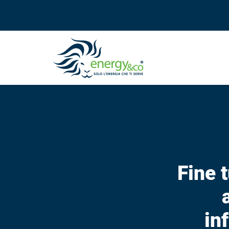
Fine 
in