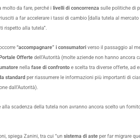
 molto da fare, perché i
livelli di concorrenza
sulle politiche di
sciti a far accelerare i tassi di cambio [dalla tutela al mercato l
 rispetto alla tutela”.
 occorre
“accompagnare” i consumatori
verso il passaggio al me
Portale Offerte
dell’Autorità (molte aziende non hanno ancora car
nsumatore
nella
fase di confronto
e scelta tra diverse offerte, a
da standard
per riassumere le informazioni più importanti di cia
ne dall’Autorità).
che alla scadenza della tutela non avranno ancora scelto un forni
oni, spiega Zanini, tra cui “un
sistema di aste
per far migrare que