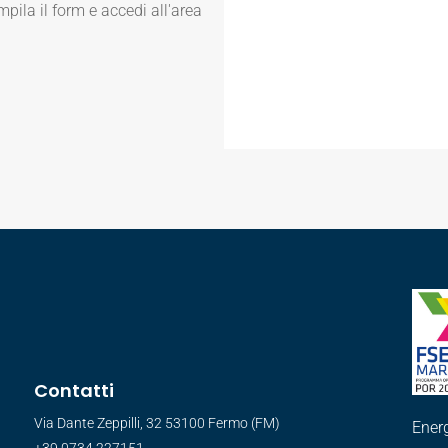
mpila il form e accedi all'area
Contatti
Via Dante Zeppilli, 32 53100 Fermo (FM)
Energ
+39 0734 227151