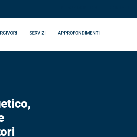
ENERGY MONITOR
CONTATTI
RGIVORI
SERVIZI
APPROFONDIMENTI
etico,
e
ori