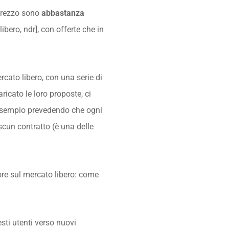
 prezzo sono
abbastanza
ibero, ndr], con offerte che in
rcato libero, con una serie di
icato le loro proposte, ci
d esempio prevedendo che ogni
scun contratto (è una delle
tore sul mercato libero: come
sti utenti verso nuovi