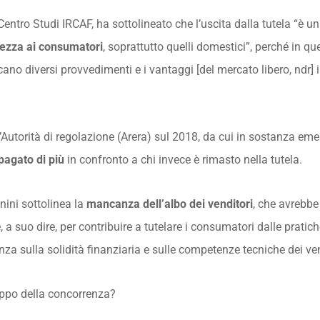
entro Studi IRCAF, ha sottolineato che l’uscita dalla tutela “è u
ezza ai consumatori
, soprattutto quelli domestici”, perché in 
o diversi provvedimenti e i vantaggi [del mercato libero, ndr] 
ll’Autorità di regolazione (Arera) sul 2018, da cui in sostanza e
pagato di più
in confronto a chi invece è rimasto nella tutela.
Zanini sottolinea la
mancanza dell’albo dei venditori
, che avrebbe
a suo dire, per contribuire a tutelare i consumatori dalle pratic
za sulla solidità finanziaria e sulle competenze tecniche dei ven
uppo della concorrenza?