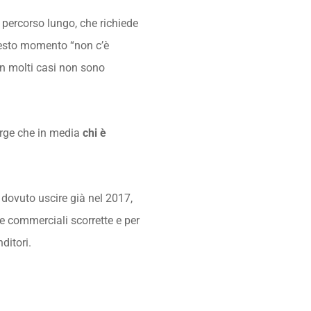
n percorso lungo, che richiede
questo momento “non c’è
in molti casi non sono
merge che in media
chi è
 dovuto uscire già nel 2017,
he commerciali scorrette e per
ditori.