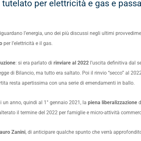
tutelato per elettricità e gas e pas
riguardano l’energia, uno dei più discussi negli ultimi provvedim
to
per l’elettricità e il gas.
luzione
: si era parlato di
rinviare al 2022
l’uscita definitiva dal 
gge di Bilancio, ma tutto era saltato. Poi il rinvio “secco” al 202
rtita resta apertissima con una serie di emendamenti in ballo.
i un anno, quindi al 1° gennaio 2021, la
piena liberalizzazione
d
lterato il termine del 2022 per famiglie e micro-attività commercia
auro Zanini
, di anticipare qualche spunto che verrà approfondito 