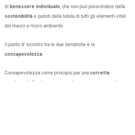
di
benessere individuale
, che non può prescindere dalla
sostenibilità
e quindi dalla tutela di tutti gli elementi vitali
del macro e micro ambiente.
Il punto d’ incontro tra le due tematiche è la
consapevolezza
.
Consapevolezza come principio per una
corretta
gestione delle risorse
, ma anche come strumento di
valorizzazione dell’impresa
, sia dal punto di vista
innovativo, sia economico, che sociale.
La consapevolezza di ciò che siamo, di ciò che
facciamo e dell’ obiettivo che vogliamo
raggiungere, ci consentirà di mantenere