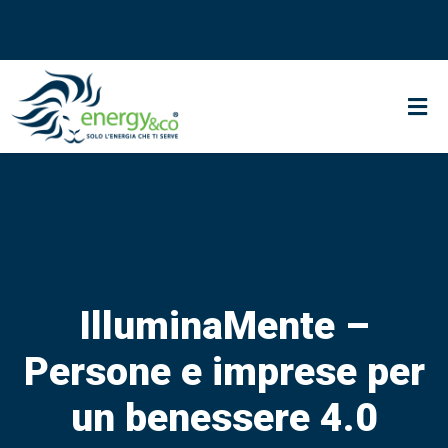
ENERGY MONITOR
CONTATTI
SOLUZIONI PER ENERGIVORI
IlluminaMente –
Persone e imprese per
un benessere 4.0