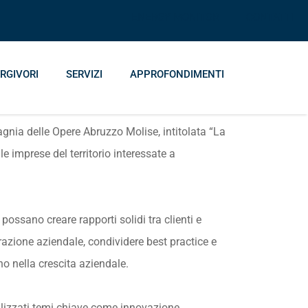
ENERGY MONITOR
CONTATTI
RGIVORI
SERVIZI
APPROFONDIMENTI
gnia delle Opere Abruzzo Molise, intitolata “La
 imprese del territorio interessate a
ssano creare rapporti solidi tra clienti e
orazione aziendale, condividere best practice e
no nella crescita aziendale.
nalizzati temi chiave come innovazione,