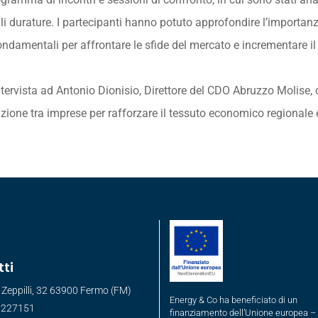
ali durature. I partecipanti hanno potuto approfondire l’importan
ondamentali per affrontare le sfide del mercato e incrementare i
rvista ad Antonio Dionisio, Direttore del CDO Abruzzo Molise, che 
azione tra imprese per rafforzare il tessuto economico regionale e
ti
 Zeppilli, 32 63900 Fermo (FM)
Energy & Co ha beneficiato di un
 227151
finanziamento dell’Unione europea –