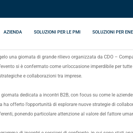
AZIENDA
SOLUZIONI PER LE PMI
SOLUZIONI PER ENE
Angelo una giornata di grande rilievo organizzata da CDO – Compa
evento si è confermato come un’occasione imperdibile per tutte le
strategiche e collaborazioni tra imprese.
iornata dedicata a incontri B2B, con focus su come le aziende po
iva ha offerto l’opportunità di esplorare nuove strategie di collab
ferenti, ponendo particolare attenzione al valore del fattore uma
rogramma di incontri e sessioni di confronto, in cui sono stati a