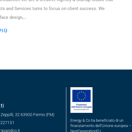
cts and Services turns to focus on client success. We
rface design,…
PIÙ
ti
 Zeppilli, 32 63900 Fermo (FM)
Energy & Co ha beneficiato di un
 227151
finanziamento dell’Unione europea –
rgyandco.it
NextGenerationEU.