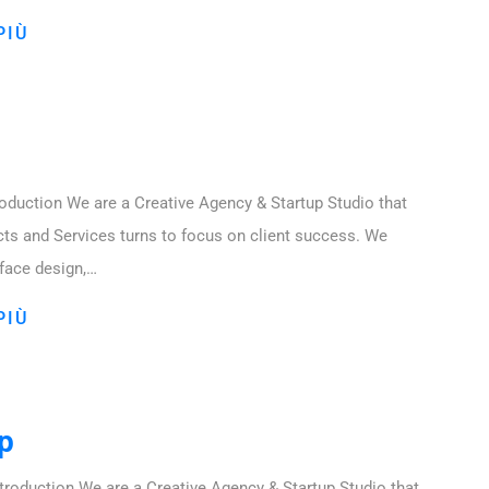
PIÙ
oduction We are a Creative Agency & Startup Studio that
cts and Services turns to focus on client success. We
rface design,…
PIÙ
p
roduction We are a Creative Agency & Startup Studio that