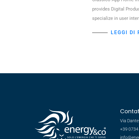
provides Digital Produ
specialize in user inte
LEGGI DI 
Contat
Via Dante
+39 0734
info@ene