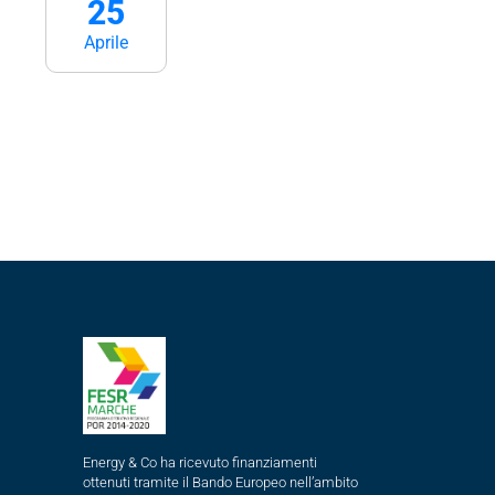
25
Aprile
Energy & Co ha ricevuto finanziamenti
ottenuti tramite il Bando Europeo nell’ambito