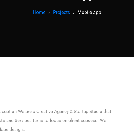
Home
Projects
Mobile app
/
/
duction We are a Creative Agency & Startup Studio that
cts and Services turns to focus on client success. We
rface design,…