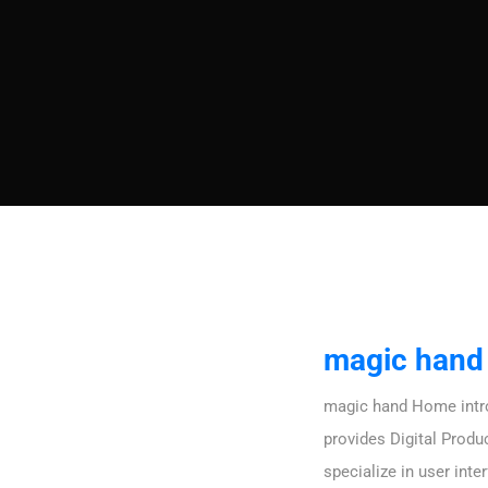
magic hand
magic hand Home intro
provides Digital Produ
specialize in user inte